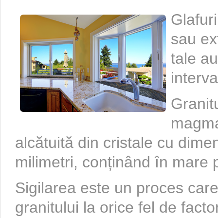
Glafuri
sau ext
tale au
interva
Granit
magmat
alcătuită din cristale cu dim
milimetri, conținând în mare p
Sigilarea este un proces care
granitului la orice fel de facto