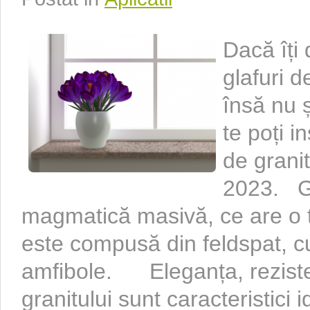
Dacă îți 
glafuri d
însă nu ș
te poți i
de granit
2023. Gr
magmatică masivă, ce are o t
este compusă din feldspat, cu
amfibole. Eleganța, rezisten
granitului sunt caracteristici 