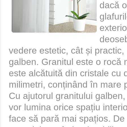
dacă o
glafuri
exteri
deoseb
vedere estetic, cât și practic
galben. Granitul este o roc
este alcătuită din cristale c
milimetri, conținând în mare p
Cu ajutorul granitului galben, 
vor lumina orice spațiu interior
face să pară mai spațios. D