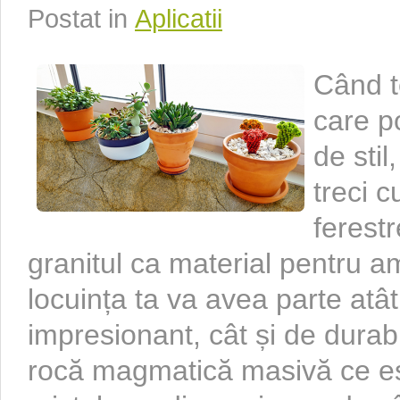
Postat in
Aplicatii
Când t
care p
de stil
treci c
ferestr
granitul ca material pentru am
locuința ta va avea parte atâ
impresionant, cât și de durabi
rocă magmatică masivă ce est