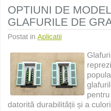
OPTIUNI DE MODE
GLAFURILE DE GRA
Postat in
Aplicatii
Glafuri
reprez
popula
glafuri
pentru
datorită durabilității și a culor