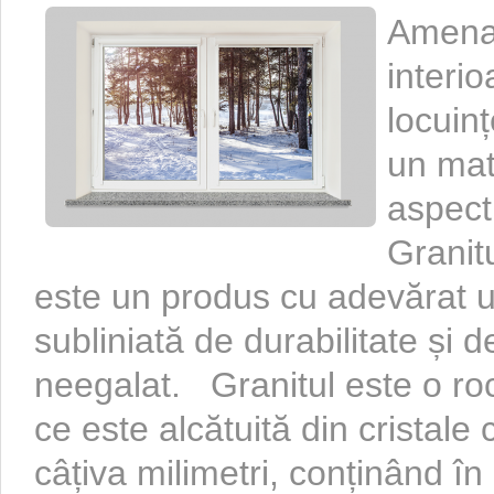
Amenaj
interio
locuinț
un mate
aspect
Granit
este un produs cu adevărat un
subliniată de durabilitate și 
neegalat. Granitul este o r
ce este alcătuită din cristal
câțiva milimetri, conținând în