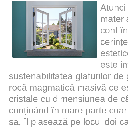
Atunci
materia
cont î
cerințe
estetic
este i
sustenabilitatea glafurilor de 
rocă magmatică masivă ce est
cristale cu dimensiunea de câ
conținând în mare parte cuarț
sa, îl plasează pe locul doi c