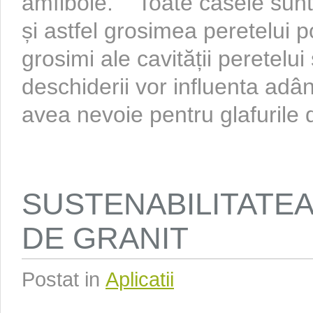
amfibole. Toate casele sunt 
și astfel grosimea peretelui po
grosimi ale cavității peretelu
deschiderii vor influenta adâ
avea nevoie pentru glafurile de
SUSTENABILITATE
DE GRANIT
Postat in
Aplicatii