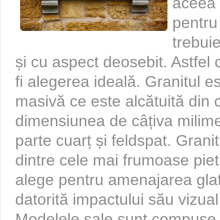
aceea m
pentru
trebuie
și cu aspect deosebit. Astfel
fi alegerea ideală. Granitul 
masivă ce este alcătuită din c
dimensiunea de câțiva milime
parte cuarț și feldspat. Grani
dintre cele mai frumoase piet
alege pentru amenajarea glafu
datorită impactului său vizual 
Modelele sale sunt compuse d