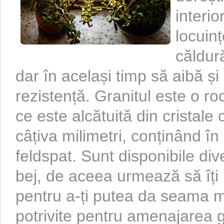
interio
locuin
căldur
dar în același timp să aibă ș
rezistență. Granitul este o 
ce este alcătuită din cristal
câțiva milimetri, conținând în
feldspat. Sunt disponibile di
bej, de aceea urmează să îț
pentru a-ți putea da seama m
potrivite pentru amenajarea gl