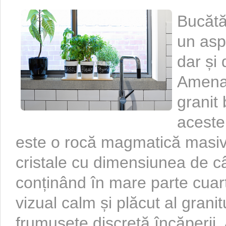
Bucătă
un aspe
dar și 
Amenaj
granit 
aceste
este o rocă magmatică masivă
cristale cu dimensiunea de câ
conținând în mare parte cuarț
vizual calm și plăcut al grani
frumusețe discretă încăperii. 