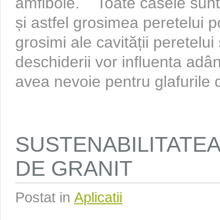
amfibole. Toate casele sunt 
și astfel grosimea peretelui po
grosimi ale cavității peretelu
deschiderii vor influenta adâ
avea nevoie pentru glafurile de
SUSTENABILITATE
DE GRANIT
Postat in
Aplicatii