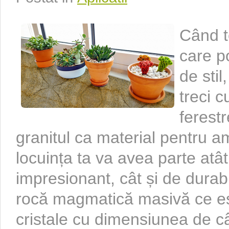
Când t
care p
de stil
treci c
ferestr
granitul ca material pentru am
locuința ta va avea parte atâ
impresionant, cât și de durabi
rocă magmatică masivă ce est
cristale cu dimensiunea de câ