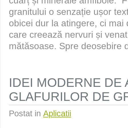
cuarț și minerale amfibole. Fi
granitului o senzație ușor te
obicei dur la atingere, ci mai
care creează nervuri și venat
mătăsoase. Spre deosebire de
IDEI MODERNE DE
GLAFURILOR DE G
Postat in
Aplicatii