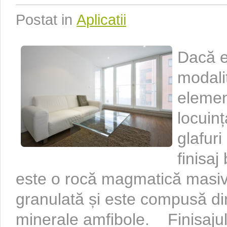
Postat in
Aplicatii
Dacă e
modali
elemen
locuinț
glafuri
finisaj
este o rocă magmatică masivă
granulată și este compusă din
minerale amfibole. Finisajul