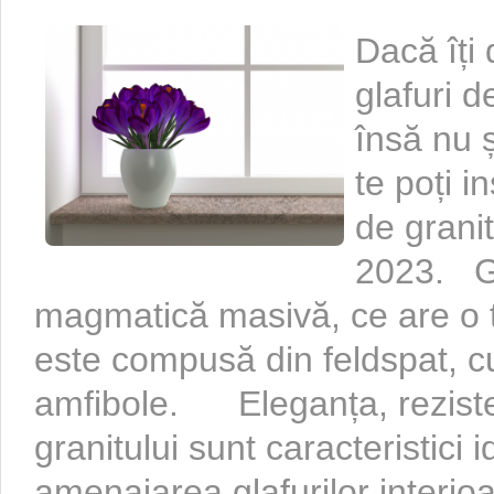
Dacă îți 
glafuri d
însă nu ș
te poți i
de granit
2023. Gr
magmatică masivă, ce are o t
este compusă din feldspat, cu
amfibole. Eleganța, rezisten
granitului sunt caracteristici 
amenajarea glafurilor interio