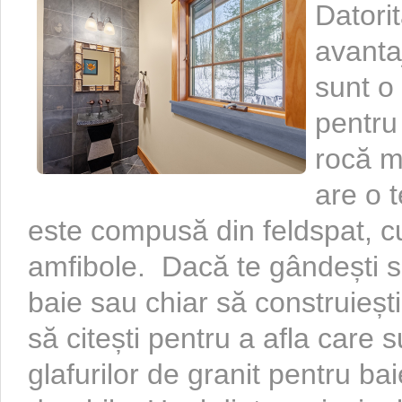
Datori
avantaj
sunt o
pentru
rocă m
are o t
este compusă din feldspat, cu
amfibole. Dacă te gândești să
baie sau chiar să construieșt
să citești pentru a afla care 
glafurilor de granit pentru ba