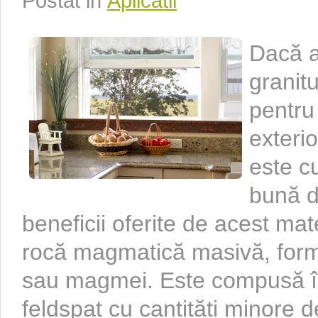
Postat in
Aplicatii
Dacă a
granitu
pentru 
exterio
este c
bună d
beneficii oferite de acest mat
rocă magmatică masivă, forma
sau magmei. Este compusă în 
feldspat cu cantități minore d