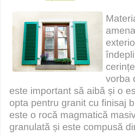
Materia
amenaj
exterio
îndepl
cerinț
vorba 
este important să aibă și o es
opta pentru granit cu finisaj 
este o rocă magmatică masivă
granulată și este compusă din