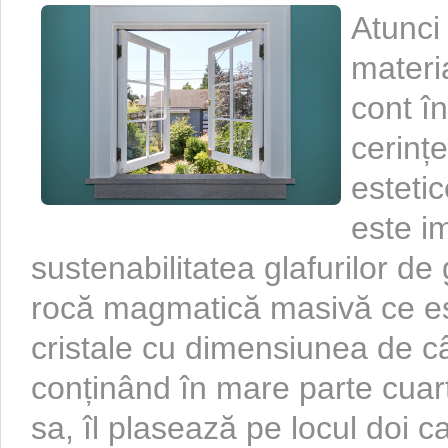
Atunci
materia
cont î
cerințe
estetic
este i
sustenabilitatea glafurilor de 
rocă magmatică masivă ce est
cristale cu dimensiunea de câ
conținând în mare parte cuarț
sa, îl plasează pe locul doi c