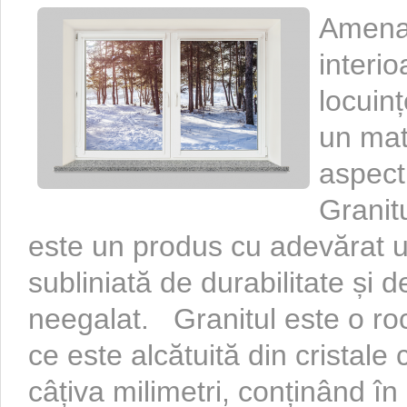
Amenaj
interio
locuinț
un mate
aspect
Granit
este un produs cu adevărat un
subliniată de durabilitate și 
neegalat. Granitul este o r
ce este alcătuită din cristal
câțiva milimetri, conținând în