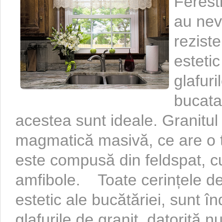
Ferestr
au nevo
rezist
estetic
glafuri
bucata
acestea sunt ideale. Granitul
magmatică masivă, ce are o t
este compusă din feldspat, cu
amfibole. Toate cerințele de 
estetic ale bucătăriei, sunt î
glafurile de granit, datorită