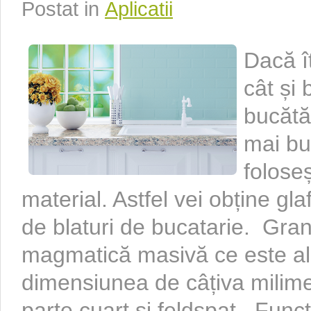
Postat in
Aplicatii
Dacă îț
cât și 
bucătăr
mai bu
folose
material. Astfel vei obține gla
de blaturi de bucatarie. Gran
magmatică masivă ce este alcă
dimensiunea de câțiva milime
parte cuarț și feldspat. Funcț