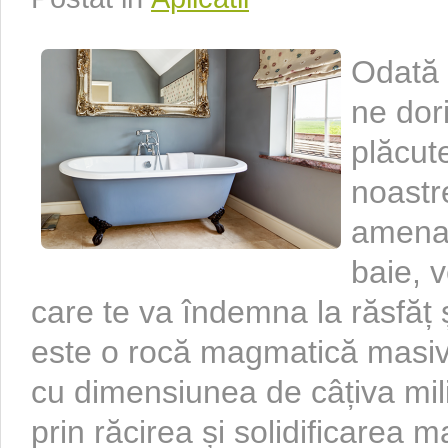
Odată 
ne dor
plăcute
noastr
amenaje
baie, v
care te va îndemna la răsfăț ș
este o rocă magmatică masivă
cu dimensiunea de câțiva mili
prin răcirea și solidificarea