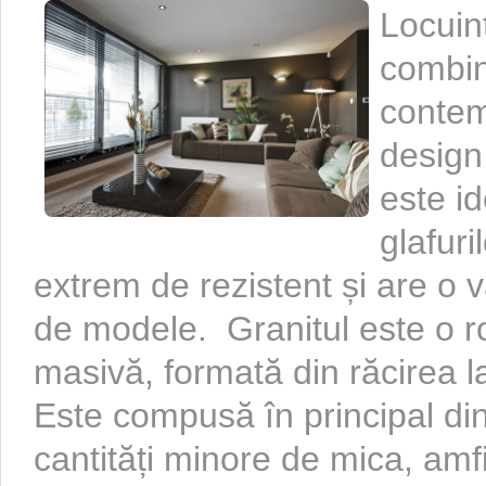
Locuin
combin
contem
design
este i
glafuri
extrem de rezistent și are o 
de modele. Granitul este o 
masivă, formată din răcirea 
Este compusă în principal din
cantități minore de mica, amf