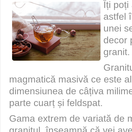
Îți poț
astfel
unei se
decor 
granit.
Granit
magmatică masivă ce este alcă
dimensiunea de câțiva milime
parte cuarț și feldspat.
Gama extrem de variată de m
granitul, înseamnă că vei av