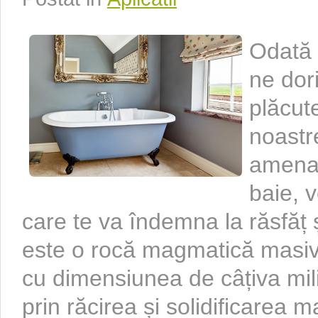
Odată 
ne dor
plăcute
noastr
amenaje
baie, v
care te va îndemna la răsfăț ș
este o rocă magmatică masivă
cu dimensiunea de câțiva mili
prin răcirea și solidificarea