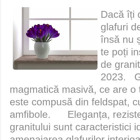
Dacă îți 
glafuri d
însă nu ș
te poți i
de granit
2023. Gr
magmatică masivă, ce are o t
este compusă din feldspat, cu
amfibole. Eleganța, rezisten
granitului sunt caracteristici 
amenajarea glafurilor interio