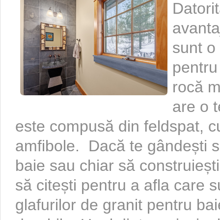
Datori
avantaj
sunt o
pentru
rocă m
are o t
este compusă din feldspat, cu
amfibole. Dacă te gândești să
baie sau chiar să construieșt
să citești pentru a afla care 
glafurilor de granit pentru ba