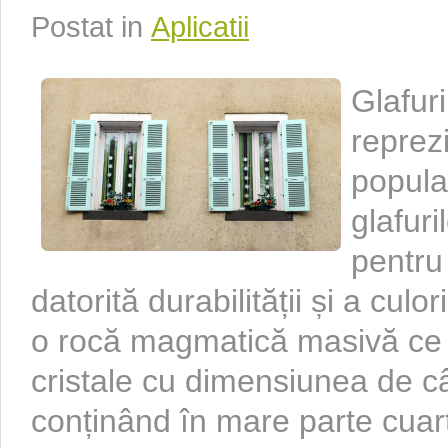
Postat in
Aplicatii
Glafuri
reprez
popula
glafuri
pentru
datorită durabilității și a culo
o rocă magmatică masivă ce e
cristale cu dimensiunea de câ
conținând în mare parte cuarț