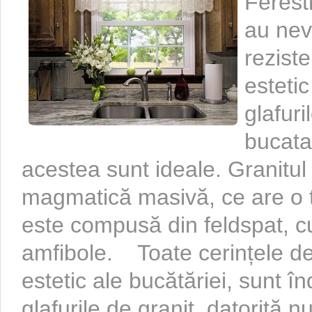
Ferestr
au nevo
rezist
estetic
glafuri
bucata
acestea sunt ideale. Granitul
magmatică masivă, ce are o t
este compusă din feldspat, cu
amfibole. Toate cerințele de 
estetic ale bucătăriei, sunt î
glafurile de granit, datorită