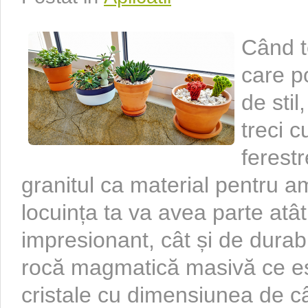
Când t
care p
de stil
treci c
ferestr
granitul ca material pentru am
locuința ta va avea parte atâ
impresionant, cât și de durabi
rocă magmatică masivă ce est
cristale cu dimensiunea de câ