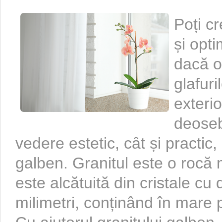
Poți c
și opti
dacă o
glafuri
exteri
deoseb
vedere estetic, cât și practic
galben. Granitul este o roc
este alcătuită din cristale c
milimetri, conținând în mare p