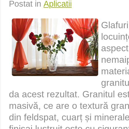
Postat in
Aplicatii
Glafuri
locuinț
aspect 
nemaip
materia
granitu
da acest rezultat. Granitul e
masivă, ce are o textură gra
din feldspat, cuarț și mineral
finisaj lustruit este cu sigur