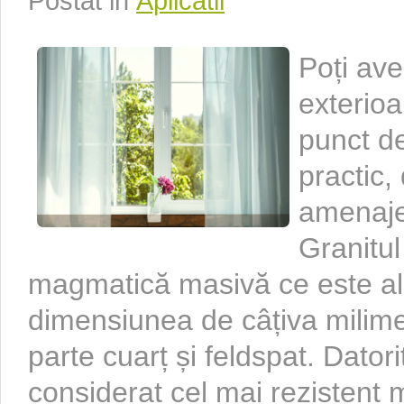
Postat in
Aplicatii
Poți ave
exterioa
punct de
practic,
amenajez
Granitul
magmatică masivă ce este alcă
dimensiunea de câțiva milime
parte cuarț și feldspat. Datorit
considerat cel mai rezistent m