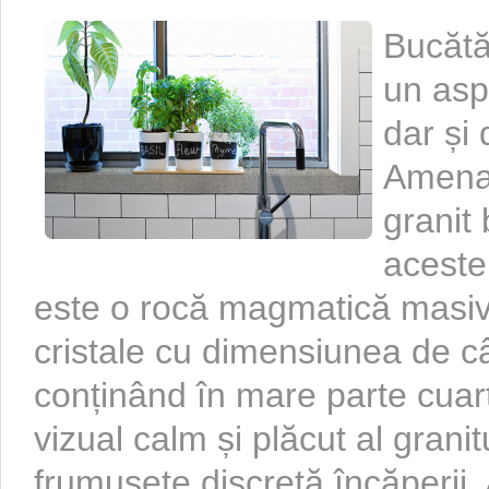
Bucătă
un aspe
dar și 
Amenaj
granit 
aceste
este o rocă magmatică masivă
cristale cu dimensiunea de câ
conținând în mare parte cuarț
vizual calm și plăcut al grani
frumusețe discretă încăperii. 