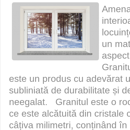
Amenaj
interio
locuinț
un mate
aspect
Granit
este un produs cu adevărat un
subliniată de durabilitate și 
neegalat. Granitul este o r
ce este alcătuită din cristal
câțiva milimetri, conținând în