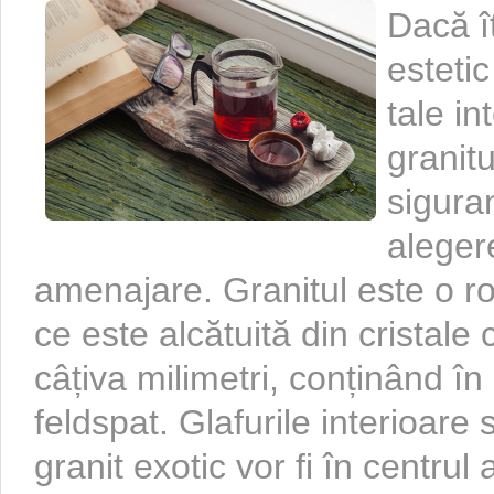
Dacă î
estetic
tale in
granitu
sigura
aleger
amenajare. Granitul este o 
ce este alcătuită din cristal
câțiva milimetri, conținând în
feldspat. Glafurile interioare
granit exotic vor fi în centrul