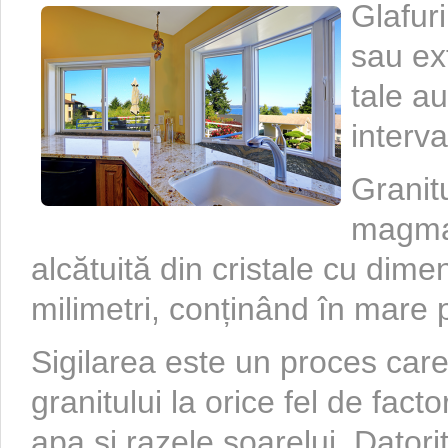
Glafuri
sau ext
tale au
interva
Granit
magmat
alcătuită din cristale cu dim
milimetri, conținând în mare p
Sigilarea este un proces care
granitului la orice fel de facto
apa și razele soarelui. Datori