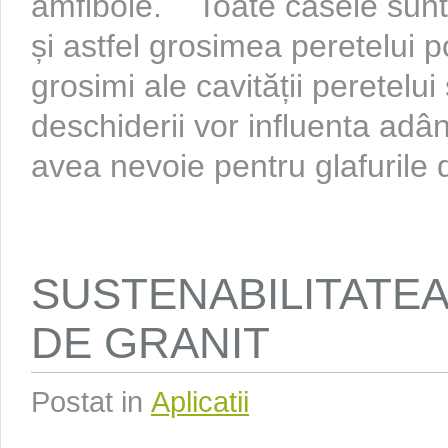
amfibole. Toate casele sunt 
și astfel grosimea peretelui po
grosimi ale cavității peretelu
deschiderii vor influenta adâ
avea nevoie pentru glafurile de
SUSTENABILITATE
DE GRANIT
Postat in
Aplicatii