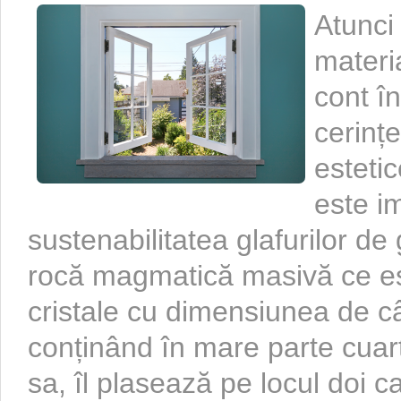
Atunci
materia
cont î
cerințe
estetic
este i
sustenabilitatea glafurilor de 
rocă magmatică masivă ce est
cristale cu dimensiunea de câ
conținând în mare parte cuarț
sa, îl plasează pe locul doi c