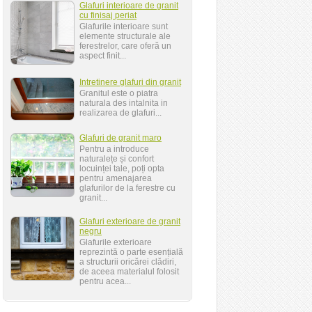
Glafuri interioare de granit
cu finisaj periat
Glafurile interioare sunt
elemente structurale ale
ferestrelor, care oferă un
aspect finit...
Intretinere glafuri din granit
Granitul este o piatra
naturala des intalnita in
realizarea de glafuri...
Glafuri de granit maro
Pentru a introduce
naturalețe și confort
locuinței tale, poți opta
pentru amenajarea
glafurilor de la ferestre cu
granit...
Glafuri exterioare de granit
negru
Glafurile exterioare
reprezintă o parte esențială
a structurii oricărei clădiri,
de aceea materialul folosit
pentru acea...