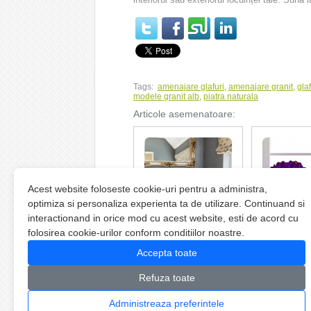
Tags:
amenajare glafuri
,
amenajare granit
,
gla
modele granit alb
,
piatra naturala
Articole asemenatoare:
Glafuri de granit roz
Culori de gran
Acest website foloseste cookie-uri pentru a administra,
pentru baie
glafuri in an
optimiza si personaliza experienta ta de utilizare. Continuand si
interactionand in orice mod cu acest website, esti de acord cu
folosirea cookie-urilor conform conditiilor noastre.
Accepta toate
Copyright © 2026
Glafuri Granit
- Glafuri 
Refuza toate
Partener
Algabeth
Administreaza preferintele