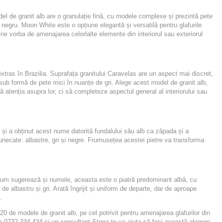
l de granit alb are o granulație fină, cu modele complexe și prezintă pete
u și negru. Moon White este o opțiune elegantă și versatilă pentru glafurile
d vine vorba de amenajarea celorlalte elemente din interiorul sau exteriorul
extras în Brazilia. Suprafața granitului Caravelas are un aspect mai discret,
 sub formă de pete mici în nuanțe de gri. Alege acest model de granit alb,
tă atenția asupra lor, ci să completeze aspectul general al interiorului sau
a și a obținut acest nume datorită fundalului său alb ca zăpada și a
tunecate: albastre, gri și negre. Frumusețea acestei pietre va transforma
cum sugerează și numele, aceasta este o piatră predominant albă, cu
 de albastru și gri. Arată îngrijit și uniform de departe, dar de aproape
.
20 de modele de granit alb, pe cel potrivit pentru amenajarea glafurilor din
ă la 0732 334 434 și un consultant Stona te va ajuta să faci această alegere.