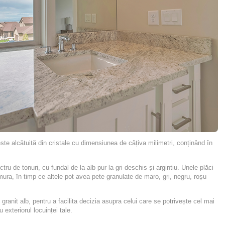
e alcătuită din cristale cu dimensiunea de câțiva milimetri, conținând în
ctru de tonuri, cu fundal de la alb pur la gri deschis și argintiu. Unele plăci
ra, în timp ce altele pot avea pete granulate de maro, gri, negru, roșu
ranit alb, pentru a facilita decizia asupra celui care se potrivește cel mai
 exteriorul locuinței tale.