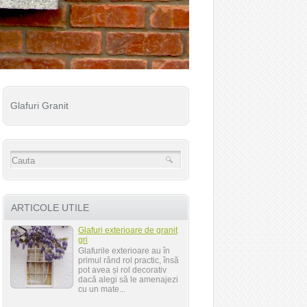
Glafuri Granit
ARTICOLE UTILE
Glafuri exterioare de granit
gri
Glafurile exterioare au în
primul rând rol practic, însă
pot avea și rol decorativ
dacă alegi să le amenajezi
cu un mate...