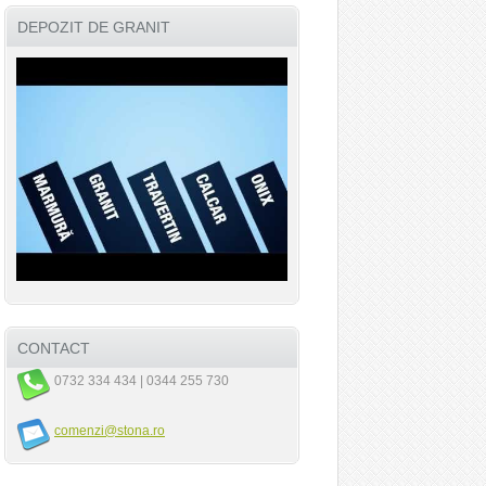
DEPOZIT DE GRANIT
CONTACT
0732 334 434 | 0344 255 730
comenzi@stona.ro