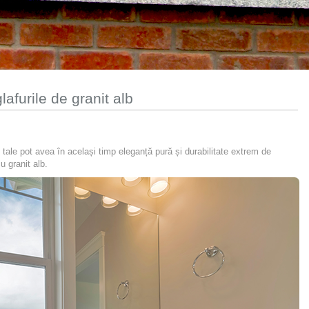
afurile de granit alb
ței tale pot avea în același timp eleganță pură și durabilitate extrem de
u granit alb.