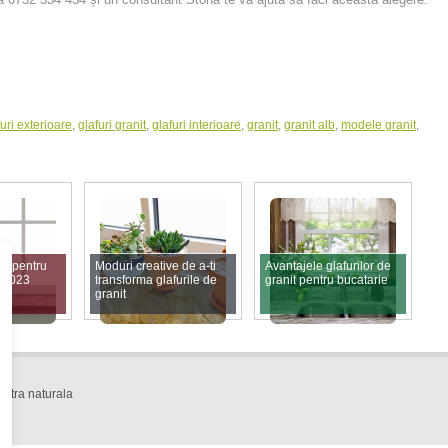
furi exterioare
,
glafuri granit
,
glafuri interioare
,
granit
,
granit alb
,
modele granit
,
it pentru
Moduri creative de a-ti
Avantajele glafurilor de
ul 2023
transforma glafurile de
granit pentru bucatarie
granit
piatra naturala