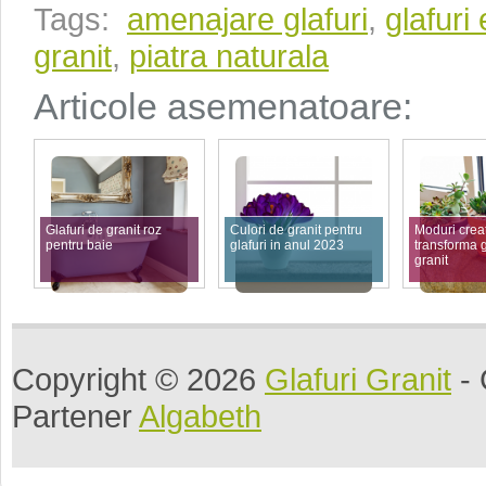
Tags:
amenajare glafuri
,
glafuri
granit
,
piatra naturala
Articole asemenatoare:
Glafuri de granit roz
Culori de granit pentru
Moduri creat
pentru baie
glafuri in anul 2023
transforma g
granit
Copyright © 2026
Glafuri Granit
- 
Partener
Algabeth