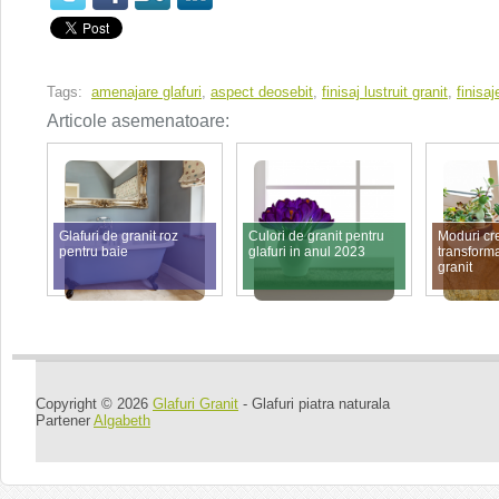
Tags:
amenajare glafuri
,
aspect deosebit
,
finisaj lustruit granit
,
finisaj
Articole asemenatoare:
Glafuri de granit roz
Culori de granit pentru
Moduri cre
pentru baie
glafuri in anul 2023
transforma
granit
Copyright © 2026
Glafuri Granit
- Glafuri piatra naturala
Partener
Algabeth