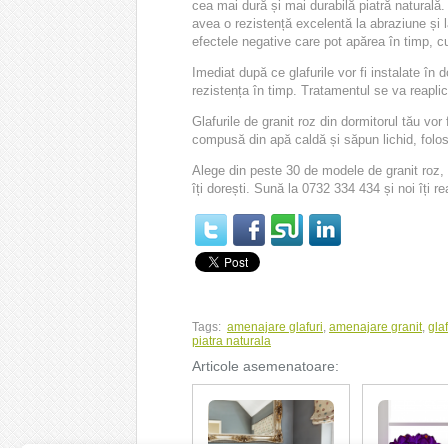
cea mai dură și mai durabilă piatră naturală.
avea o rezistență excelentă la abraziune și la
efectele negative care pot apărea în timp, cum 
Imediat după ce glafurile vor fi instalate în 
rezistența în timp. Tratamentul se va reaplica
Glafurile de granit roz din dormitorul tău vor
compusă din apă caldă și săpun lichid, folos
Alege din peste 30 de modele de granit roz
îți dorești.
Sună la 0732 334 434 și noi îți r
Tags:
amenajare glafuri
,
amenajare granit
,
gla
piatra naturala
Articole asemenatoare: