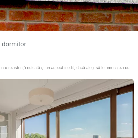
u dormitor
vea o rezistență ridicată și un aspect inedit, dacă alegi să le amenajezi cu