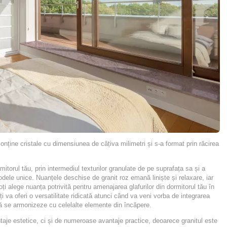
ține cristale cu dimensiunea de câțiva milimetri și s-a format prin răcirea
rmitorul tău,
prin intermediul texturilor granulate
de pe suprafața sa
și a
odele unice. Nuanțele deschise de granit roz emană liniște și
relaxare, iar
poți alege nuanța potrivită pentru amenajarea glafurilor din dormitorul tău în
ți va oferi o versatilitate ridicată atunci când va veni vorba de integrarea
t să se armonizeze cu celelalte elemente din încăpere.
ntaje estetice, ci și de numeroase avantaje practice, deoarece granitul este