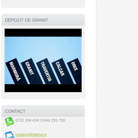
DEPOZIT DE GRANIT
CONTACT
0732 334 434 | 0344 255 730
comenzi@stona.ro