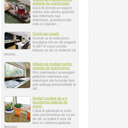
glafurile de granit exotic
Dacă îți dorești un aspect
estetic unic pentru glafurile
tale interioare sau
exterioare, granitul exotic
este cu siguran...
Granit sau quartz
Doresti sa iti redecorezi
bucataria intr-un stil elagant
si util? In cazul acesta
trebuie sa stii ce material sa
foloses...
Optiuni de modele pentru
glafurile de granit negru
Prin intermediul amenajării
glafurilor interioare sau
exterioare ale locuinței tale,
poți adăuga personalitate și
stil, ...
Moduri creative de a-ti
transforma glafurile de
granit
Când te gândești la zone
care pot beneficia de un pic
de stil, ar putea fi ușor să
treci cu vederea glafurile
ferestrel...