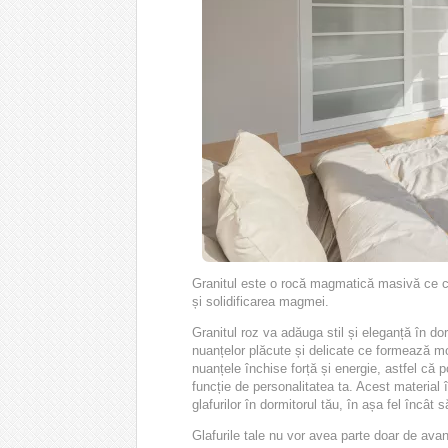
Granitul este o rocă magmatică masivă ce con
și solidificarea magmei.
Granitul roz va adăuga stil și eleganță în do
nuanțelor plăcute și delicate ce formează m
nuanțele închise
forță și energie, astfel că 
funcție de personalitatea ta. Acest material î
glafurilor în dormitorul tău, în așa fel încâ
G
lafurile tale nu vor avea parte doar de ava