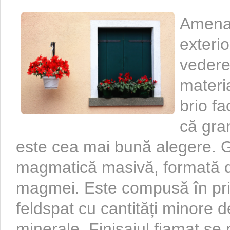
Amenaj
exterio
vedere
materia
brio fa
că gran
este cea mai bună alegere. G
magmatică masivă, formată di
magmei. Este compusă în prin
feldspat cu cantități minore d
minerale. Finisajul fiamat se