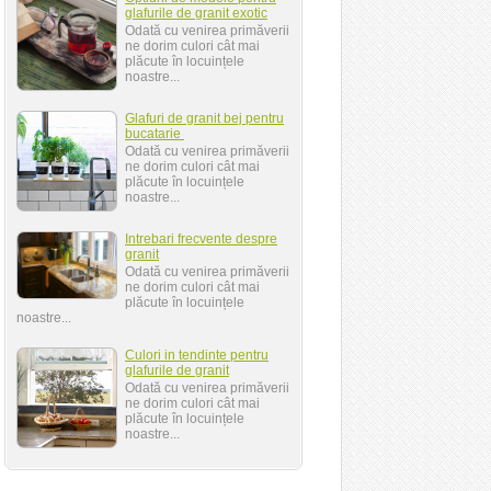
glafurile de granit exotic
Odată cu venirea primăverii
ne dorim culori cât mai
plăcute în locuințele
noastre...
Glafuri de granit bej pentru
bucatarie
Odată cu venirea primăverii
ne dorim culori cât mai
plăcute în locuințele
noastre...
Intrebari frecvente despre
granit
Odată cu venirea primăverii
ne dorim culori cât mai
plăcute în locuințele
noastre...
Culori in tendinte pentru
glafurile de granit
Odată cu venirea primăverii
ne dorim culori cât mai
plăcute în locuințele
noastre...