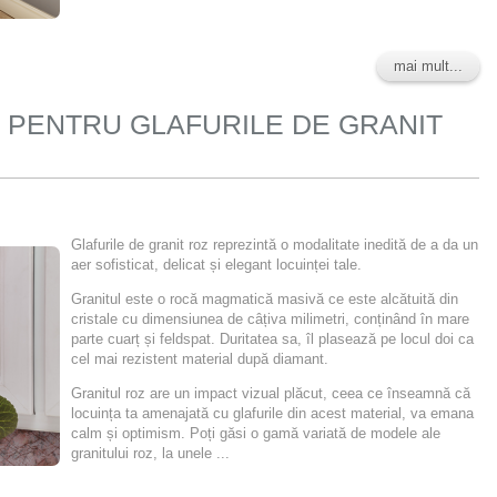
mai mult...
 PENTRU GLAFURILE DE GRANIT
Glafurile de granit roz reprezintă o modalitate inedită de a da un
aer sofisticat, delicat și elegant locuinței tale.
Granitul este o rocă magmatică masivă ce este alcătuită din
cristale cu dimensiunea de câțiva milimetri, conținând în mare
parte cuarț și feldspat. Duritatea sa, îl plasează pe locul doi ca
cel mai rezistent material după diamant.
Granitul roz are un impact vizual plăcut, ceea ce înseamnă că
locuința ta amenajată cu glafurile din acest material, va emana
calm și optimism. Poți găsi o gamă variată de modele ale
granitului roz, la unele ...