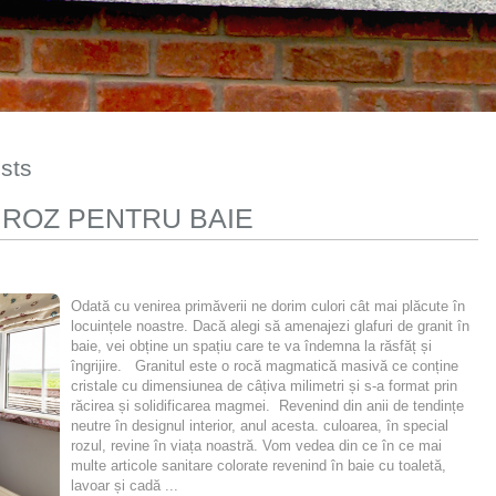
osts
 ROZ PENTRU BAIE
Odată cu venirea primăverii ne dorim culori cât mai plăcute în
locuințele noastre. Dacă alegi să amenajezi glafuri de granit în
baie, vei obține un spațiu care te va îndemna la răsfăț și
îngrijire. Granitul este o rocă magmatică masivă ce conține
cristale cu dimensiunea de câțiva milimetri și s-a format prin
răcirea și solidificarea magmei. Revenind din anii de tendințe
neutre în designul interior, anul acesta. culoarea, în special
rozul, revine în viața noastră. Vom vedea din ce în ce mai
multe articole sanitare colorate revenind în baie cu toaletă,
lavoar și cadă ...