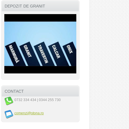
DEPOZIT DE GRANIT
CONTACT
0732 334 434 | 0344 255 730
comenzi@stona.ro