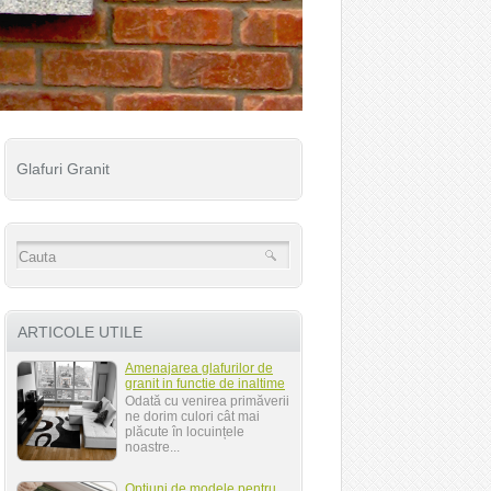
Glafuri Granit
ARTICOLE UTILE
Amenajarea glafurilor de
granit in functie de inaltime
Odată cu venirea primăverii
ne dorim culori cât mai
plăcute în locuințele
noastre...
Optiuni de modele pentru