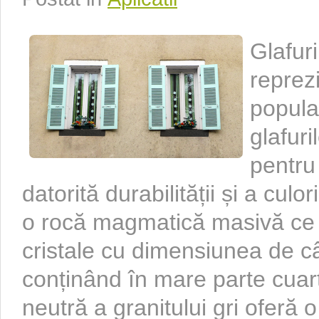
Glafuri
reprez
popula
glafuri
pentru
datorită durabilității și a culo
o rocă magmatică masivă ce e
cristale cu dimensiunea de câ
conținând în mare parte cuarț
neutră a granitului gri oferă o 