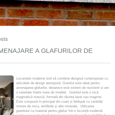
osts
MENAJARE A GLAFURILOR DE
Locuințele moderne tind să combine designul contemporan cu
articolele de design atemporal. Granitul este ideal pentru
amenajarea glafurilor, deoarece este extrem de rezistent și are
o varietate foarte mare de modele. Granitul este o rocă
magmatică masivă, formată din răcirea lavei sau magmei.
Este compusă în principal din cuarț și feldspat cu cantități
minore de mica, amfibole și alte minerale. Utilizarea
granitului ca material pentru glafuri într-o locuință modernă