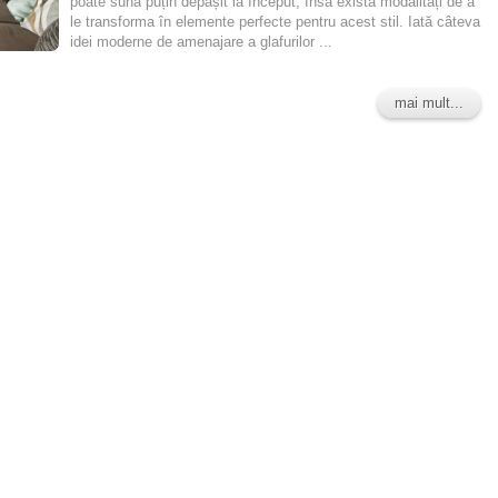
poate suna puțin depășit la început, însă există modalități de a
le transforma în elemente perfecte pentru acest stil. Iată câteva
idei moderne de amenajare a glafurilor ...
mai mult...