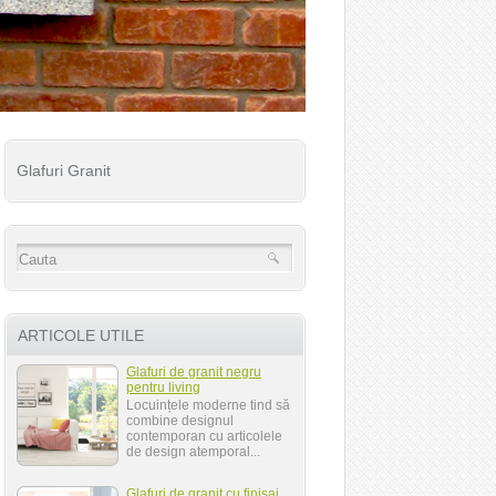
Glafuri Granit
ARTICOLE UTILE
Glafuri de granit negru
pentru living
Locuințele moderne tind să
combine designul
contemporan cu articolele
de design atemporal...
Glafuri de granit cu finisaj