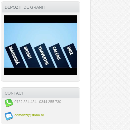
DEPOZIT DE GRANIT
CONTACT
0732 334 434 | 0344 255 730
comenzi@stona.ro