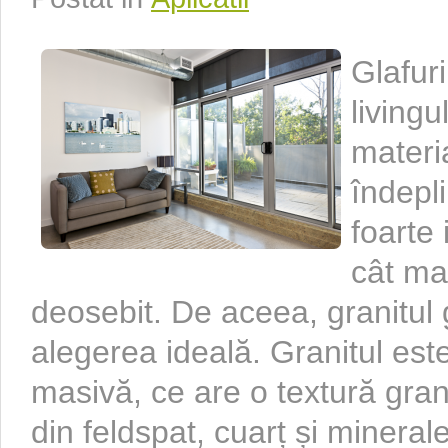
Glafuri
living
materi
îndepl
foarte
cât mai
deosebit. De aceea, granitul 
alegerea ideală. Granitul es
masivă, ce are o textură gra
din feldspat, cuarț și mineral