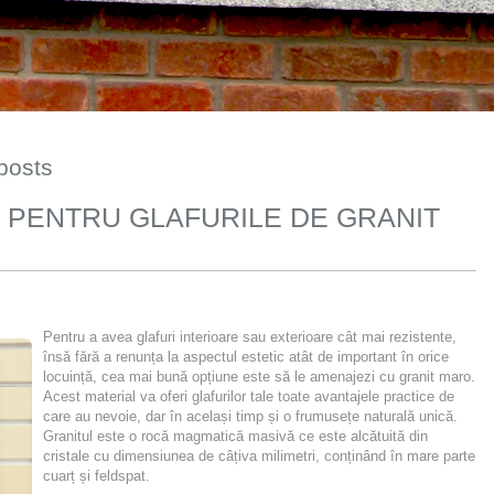
 posts
 PENTRU GLAFURILE DE GRANIT
Pentru a avea glafuri interioare sau exterioare cât mai rezistente,
însă fără a renunța la aspectul estetic atât de important în orice
locuință, cea mai bună opțiune este să le amenajezi cu granit maro.
Acest material va oferi glafurilor tale toate avantajele practice de
care au nevoie, dar în același timp și o frumusețe naturală unică.
Granitul este o rocă magmatică masivă ce este alcătuită din
cristale cu dimensiunea de câțiva milimetri, conținând în mare parte
cuarț și feldspat.