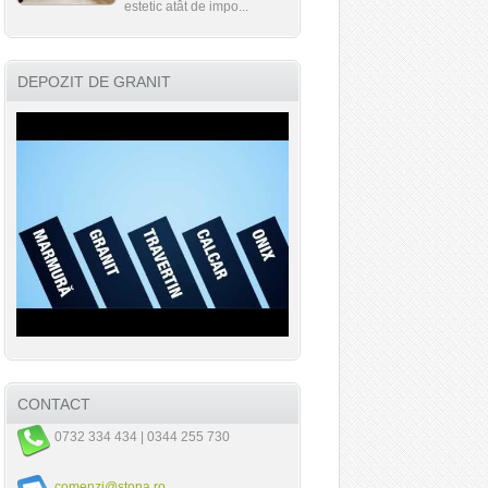
estetic atât de impo...
DEPOZIT DE GRANIT
CONTACT
0732 334 434 | 0344 255 730
comenzi@stona.ro