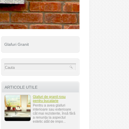
Glafuri Granit
ARTICOLE UTILE
Glafuri de granit rosu
pentru bucatarie
Pentru a avea glafuri
interioare sau exterioare
cât mai rezistente, însă fără
a renunța la aspectul
estetic atât de impo...